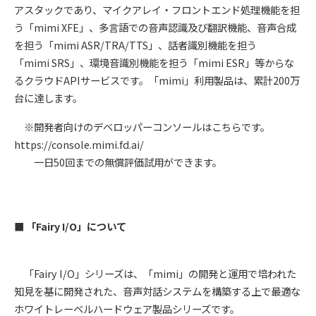
アスタックであり、マイクアレイ・フロントエンド処理機能を担
う「mimi XFE」、多言語での音声認識及び翻訳機能、音声合成
を担う「mimi ASR/TRA/TTS」、話者識別機能を担う
「mimi SRS」、環境音識別機能を担う「mimi ESR」等からな
るクラウドAPIサービスです。「mimi」利用製品は、累計200万
台に達します。
※開発者向けのデベロッパーコンソールはこちらです。
https://console.mimi.fd.ai/
一日50回までの無償評価試用ができます。
■ 「Fairy I/O」について
「Fairy I/O」シリーズは、「mimi」の開発と運用で培われた
知見を基に開発された、音声対話システムを構築する上で最適な
ホワイトレーベルハードウェア製品シリーズです。