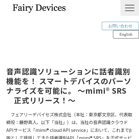
お問い合わせ
English
LINKLET®︎
THINKLET®︎ / CWS
AI解析
音声認識ソリューションに話者識別
機能を！ スマートデバイスのパーソ
mimi®︎
ナライズを可能に。 ～mimi® SRS
COMPANY
　正式リリース！～
IP＆PUBLICATION
RECRUIT
フェアリーデバイセズ株式会社（本社：東京都文京区、代表取
Tech Blog
締役：藤野真人、以下「当社」）は、当社の音声認識クラウド
APIサービス「mimi® cloud API service」において、これまでβ
版として提供してきた話者識別API「mimi® SRS」を正式サービ