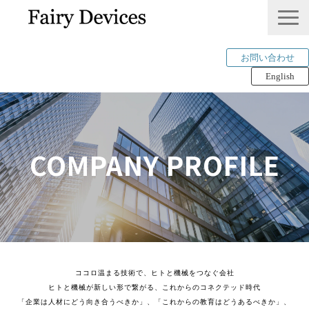
お問い合わせ
English
LINKLET®︎
THINKLET®︎ / CWS
COMPANY PROFILE
AI解析
mimi®︎
COMPANY
IP＆PUBLICATION
RECRUIT
Tech Blog
ココロ温まる技術で、ヒトと機械をつなぐ会社
ヒトと機械が新しい形で繋がる、これからのコネクテッド時代
「企業は人材にどう向き合うべきか」、「これからの教育はどうあるべきか」、