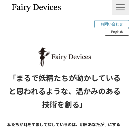
お問い合わせ
English
LINKLET®︎
THINKLET®︎ / CWS
AI解析
mimi®︎
「まるで妖精たちが動かしている
COMPANY
と思われるような、温かみのある
IP＆PUBLICATION
技術を創る」
RECRUIT
Tech Blog
私たちが耳をすまして探しているのは、
明日あなたが手にする