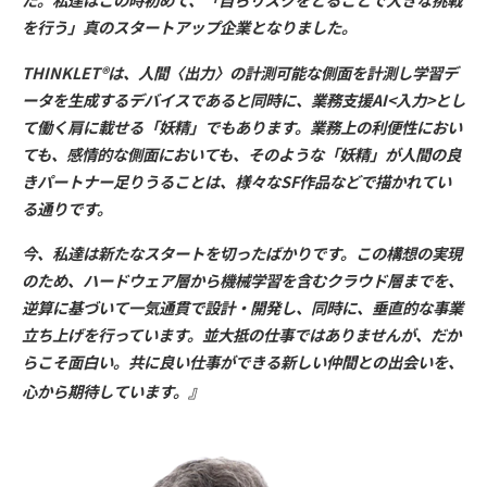
を行う」真のスタートアップ企業となりました。
THINKLET®は、人間〈出力〉の計測可能な側面を計測し学習デ
ータを生成するデバイスであると同時に、業務支援AI<入力>とし
て働く肩に載せる「妖精」でもあります。業務上の利便性におい
ても、感情的な側面においても、そのような「妖精」が人間の良
きパートナー足りうることは、様々なSF作品などで描かれてい
る通りです。
今、私達は新たなスタートを切ったばかりです。この構想の実現
のため、ハードウェア層から機械学習を含むクラウド層までを、
逆算に基づいて一気通貫で設計・開発し、同時に、垂直的な事業
立ち上げを行っています。並大抵の仕事ではありませんが、だか
らこそ面白い。共に良い仕事ができる新しい仲間との出会いを、
』
心から期待しています。