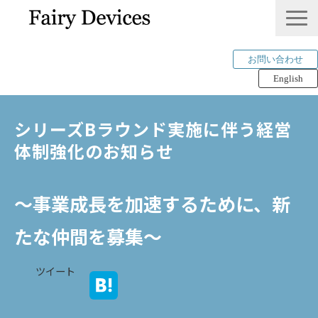
お問い合わせ
English
LINKLET®︎
シリーズBラウンド実施に伴う経営
THINKLET®︎ / CWS
体制強化のお知らせ
AI解析
mimi®︎
～事業成長を加速するために、新
COMPANY
IP＆PUBLICATION
たな仲間を募集〜
RECRUIT
ツイート
Tech Blog