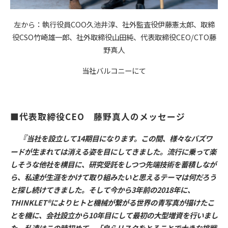
左から：執行役員COO久池井淳、社外監査役伊藤憲太郎、取締
役CSO竹崎雄一郎、社外取締役山田純、代表取締役CEO/CTO藤
野真人
当社バルコニーにて
■代表取締役CEO　藤野真人のメッセージ
『
当社を設立して14期目になります。この間、様々なバズワ
ードが生まれては消える姿を目にしてきました。流行に乗って楽
しそうな他社を横目に、研究受託をしつつ先端技術を蓄積しなが
ら、私達が生涯をかけて取り組みたいと思えるテーマは何だろう
と探し続けてきました。そして今から3年前の2018年に、
THINKLET®によりヒトと機械が繋がる世界の青写真が描けたこ
とを機に、会社設立から10年目にして最初の大型増資を行いまし
た。私達はこの時初めて、「自らリスクをとることで大きな挑戦