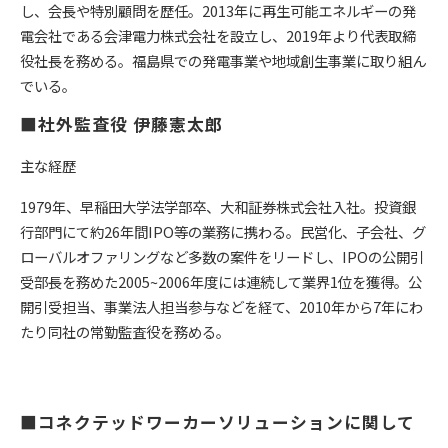
し、会長や特別顧問を歴任。2013年に再生可能エネルギーの発
電会社である会津電力株式会社を設立し、2019年より代表取締
役社長を務める。福島県での発電事業や地域創生事業に取り組ん
でいる。
■社外監査役 伊藤憲太郎
主な経歴
1979年、早稲田大学法学部卒、大和証券株式会社入社。投資銀
行部門にて約26年間IPO等の業務に携わる。民営化、子会社、グ
ローバルオファリングなど多数の案件をリードし、IPOの公開引
受部長を務めた2005~2006年度には連続して業界1位を獲得。公
開引受担当、事業法人担当参与などを経て、2010年から7年にわ
たり同社の常勤監査役を務める。
■コネクテッドワーカーソリューションに関して