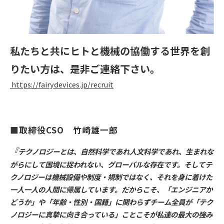
私たちと共にヒトと機械の協働する世界を創
りたい方は、是非ご連絡下さい。
https://fairydevices.jp/recruit
■取締役CSO　竹崎雄一郎
『
テクノロジーとは、自然科学であれ人文科学であれ、生まれな
がらにして国境に捉われない、グローバルな存在です。そしてテ
クノロジーは機械設備や制度・規制ではなく、それを身に着けた
一人一人の人間に帰属しています。だからこそ、「エンジニアか
どうか」や「年齢・性別・国籍」に関わらずチーム全員が「テク
ノロジーに真摯に向き合っている」ことこそが私達の最大の強み