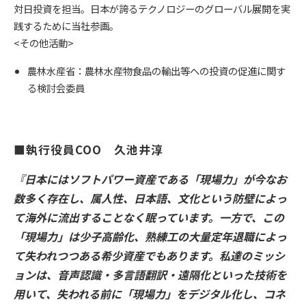
対日投資を担当。日本が誇るテクノロジーのグローバル展開を実
践するために当社参画。
<その他活動>
農林⽔産省：農林⽔産物⾷品の輸出等への投資の促進に関す
る検討会委員
■執行役員COO　久池井淳
『日本にはソフトパワー資産である「現場力」が今なお
数多く存在し、属人性、日本語、文化という防壁によっ
て海外に流出することなく眠っています。一方で、この
「現場力」は少子高齢化、熟練工の大量定年退職によっ
て失われつつある希少資産でもあります。私達のミッシ
ョンは、音声認識・多言語翻訳・遠隔化といった技術を
用いて、失われる前に「現場力」をデジタル化し、コネ