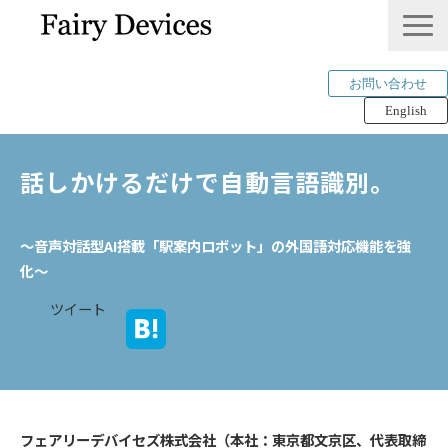
お問い合わせ
English
LINKLET®︎
話しかけるだけで自動言語識別。
THINKLET®︎ / CWS
AI解析
〜音声対話型AI搭載「駅案内ロボット」の外国語対応機能を強
mimi®︎
化〜
COMPANY
ツイート
IP＆PUBLICATION
RECRUIT
Tech Blog
フェアリーデバイセズ株式会社（本社：東京都文京区、代表取締