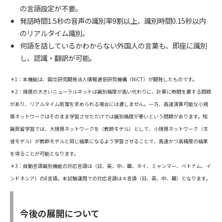
の言語設定が不要。
発話時間1.5秒の音声の識別率9割以上、識別時間0.15秒以内
のリアルタイム識別。
何語を話しているかわからない外国人の言葉も、即座に識別
し、認識・翻訳が可能。
＊1：本機能は、国立研究開発法人情報通信研究機構（NICT）が開発したものです。
＊2：規模の大きいニューラルネットは識別精度が高い代わりに、計算に時間を要する問題
があり、リアルタイム処理を求められる場合には適しません。一方、高速演算可能な小規
模ネットワークはそのまま学習させただけでは識別精度が悪いという問題があります。知
識蒸留学習では、大規模ネットワークを（教師モデル）として、小規模ネットワーク（生
徒モデル）が教師モデルと同じ結果になるよう学習させることで、高速かつ高精度の結果
を得ることが可能となります。
＊3：自動言語識別機能の対応言語は（日、英、中、韓、タイ、ミャンマー、ベトナム、イ
ンドネシア）の8言語。本試験運用での対応言語は４言語（日、英、中、韓）となります。
今後の展開について