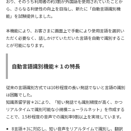
おり、そのうち利用者の約3割が外国語を使用されていたことか
ら、さらなる利便性の向上を目指し、新たに「自動言語識別機
能」を試験提供しました。
本機能により、お客さまに画面上で手動により使用言語を選択い
ただく必要なく、話しかけていただいた言語を自動で識別するこ
とが可能になります。
自動言語識別機能＊１の特長
従来の言語識別方式では10秒程度の長い発話でないと言語の識別
は困難でした。
知識蒸留学習＊2により、「短い発話でも識別精度が高く、かつ
リアルタイムで識別可能な小規模ニューラルネット」を作成する
ことで、1.5秒程度の音声での識別率9割以上を実現しています。
8言語＊3に対応し、短い音声をリアルタイムで識別し、翻訳