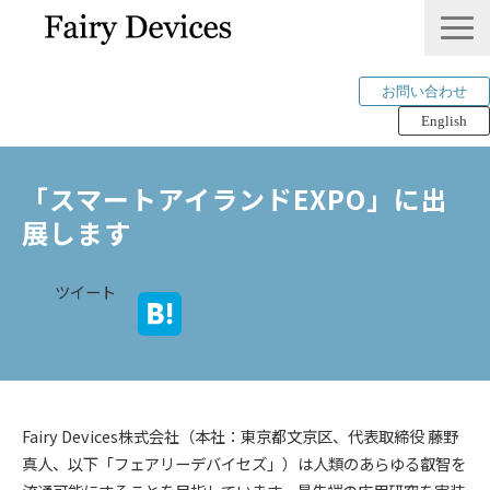
お問い合わせ
English
LINKLET®︎
「スマートアイランドEXPO」に出
THINKLET®︎ / CWS
展します
AI解析
mimi®︎
ツイート
COMPANY
IP＆PUBLICATION
RECRUIT
Tech Blog
Fairy Devices株式会社（本社：東京都文京区、代表取締役 藤野
真人、以下「フェアリーデバイセズ」）は人類のあらゆる叡智を