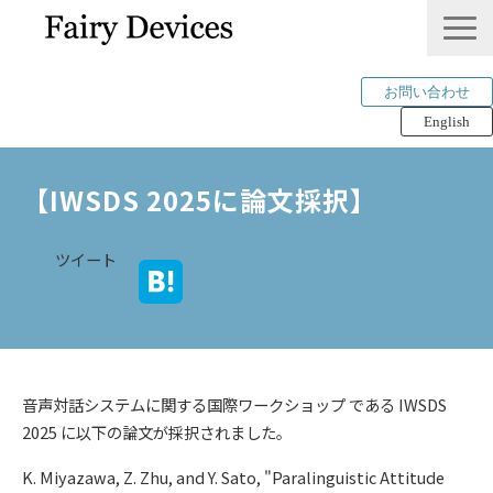
お問い合わせ
English
LINKLET®︎
【IWSDS 2025に論文採択】　
THINKLET®︎ / CWS
AI解析
ツイート
mimi®︎
COMPANY
IP＆PUBLICATION
RECRUIT
音声対話システムに関する国際ワークショップ である IWSDS
Tech Blog
2025 に以下の論文が採択されました。
K. Miyazawa, Z. Zhu, and Y. Sato, "Paralinguistic Attitude