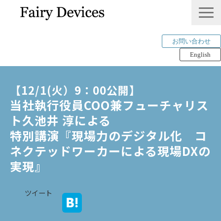
お問い合わせ
English
LINKLET®︎
【12/1(火）9：00公開】
THINKLET®︎ / CWS
当社執行役員COO兼フューチャリス
AI解析
ト久池井 淳による
mimi®︎
特別講演『現場力のデジタル化　コ
COMPANY
ネクテッドワーカーによる現場DXの
IP＆PUBLICATION
実現』
RECRUIT
ツイート
Tech Blog