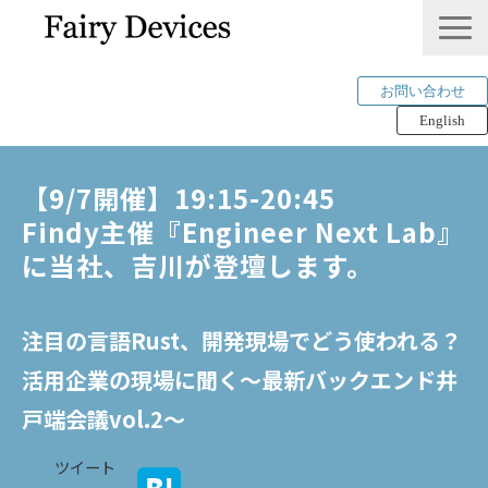
お問い合わせ
English
LINKLET®︎
【9/7開催】19:15-20:45　
THINKLET®︎ / CWS
Findy主催『Engineer Next Lab』
AI解析
に当社、吉川が登壇します。
mimi®︎
COMPANY
注目の言語Rust、開発現場でどう使われる？
IP＆PUBLICATION
活用企業の現場に聞く〜最新バックエンド井
RECRUIT
戸端会議vol.2〜
Tech Blog
ツイート