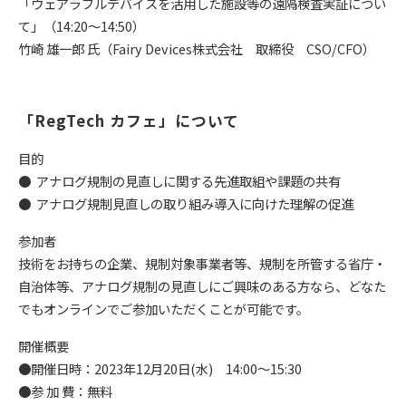
「ウェアラブルデバイスを活用した施設等の遠隔検査実証につい
て」（14:20～14:50）
竹崎 雄一郎 氏（Fairy Devices株式会社 取締役 CSO/CFO）
「RegTech カフェ」について
目的
● アナログ規制の見直しに関する先進取組や課題の共有
● アナログ規制見直しの取り組み導入に向けた理解の促進
参加者
技術をお持ちの企業、規制対象事業者等、規制を所管する省庁・
自治体等、アナログ規制の見直しにご興味のある方なら、どなた
でもオンラインでご参加いただくことが可能です。
開催概要
●開催日時：2023年12月20日(水) 14:00～15:30
●参 加 費：無料