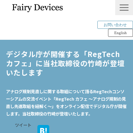
お問い合わせ
English
LINKLET®︎
デジタル庁が開催する「RegTech 
THINKLET®︎ / CWS
カフェ」に当社取締役の竹崎が登壇
AI解析
いたします
mimi®︎
COMPANY
アナログ規制見直しに関する取組について語るRegTechコンソ
IP＆PUBLICATION
ーシアムの交流イベント「RegTech カフェ ～アナログ規制の見
直し先進取組を紐解く～」をオンライン配信でデジタル庁が開催
RECRUIT
します。当社取締役の竹崎が登壇いたします。
Tech Blog
ツイート