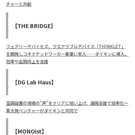
チャーと共創
【THE BRIDGE】
フェアリーデバイセズ、ウエアラブルデバイス「THINKLET」
を開発しコネクテッドワーカー事業に参入——ダイキンに導入、
効率や品質向上を支援
【DG Lab Haus】
空調設置の現場の"声"をクリアに拾い上げ、遠隔支援で効率化〜
東大発ベンチャーがダイキンと共同で
【MONOist】