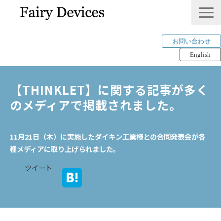
お問い合わせ
English
LINKLET®︎
【THINKLET】に関する記事が多く
THINKLET®︎ / CWS
のメディアで掲載されました。
AI解析
mimi®︎
11月21日（木）に実施したダイキン工業様との合同発表会が各
COMPANY
種メディアに取り上げられました。
IP＆PUBLICATION
ツイート
RECRUIT
Tech Blog