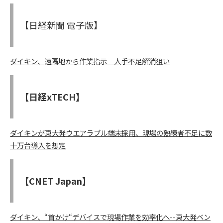
【日経新聞 電子版】
ダイキン、遠隔地から作業指示 人手不足解消狙い
【日経xTECH】
ダイキンが東大発ウエアラブル端末採用、現場の熟練者不足に数
十万台導入を想定
【CNET Japan】
ダイキン、“首かけ“デバイスで現場作業を効率化へ--東大発ベン