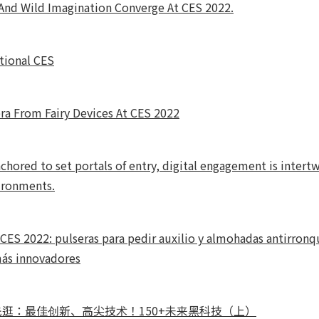
 And Wild Imagination Converge At CES 2022.
tional CES
ra From Fairy Devices At CES 2022
chored to set portals of entry, digital engagement is intert
ironments.
CES 2022: pulseras para pedir auxilio y almohadas antirronq
ás innovadores
2抢先逛：最佳创新、高尖技术！150+未来黑科技（上）