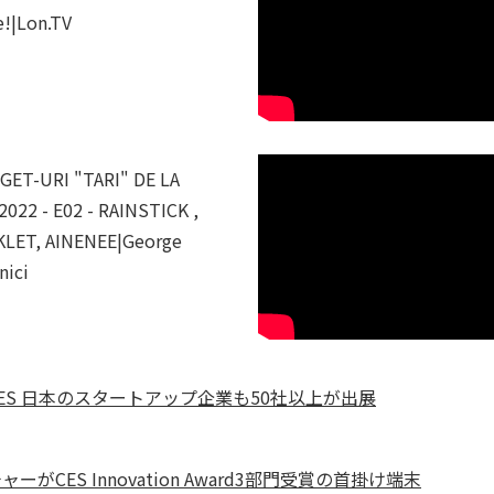
e!|Lon.TV
GET-URI "TARI" DE LA
2022 - E02 - RAINSTICK ,
KLET, AINENEE|George
nici
ES 日本のスタートアップ企業も50社以上が出展
ーがCES Innovation Award3部門受賞の首掛け端末