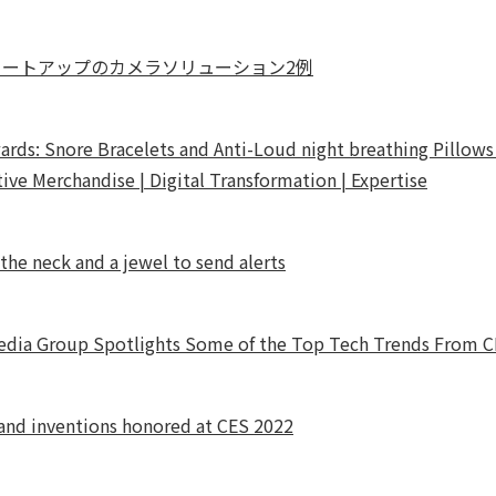
タートアップのカメラソリューション2例
ards: Snore Bracelets and Anti-Loud night breathing Pillo
ive Merchandise | Digital Transformation | Expertise
the neck and a jewel to send alerts
ia Group Spotlights Some of the Top Tech Trends From C
and inventions honored at CES 2022