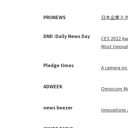
PRONEWS
日本企業ス
DND :Daily News Day
CES 2022 Aw
Most Innovat
Pledge times
A camera on 
ADWEEK
Omnicom Med
news beezer
Innovations 