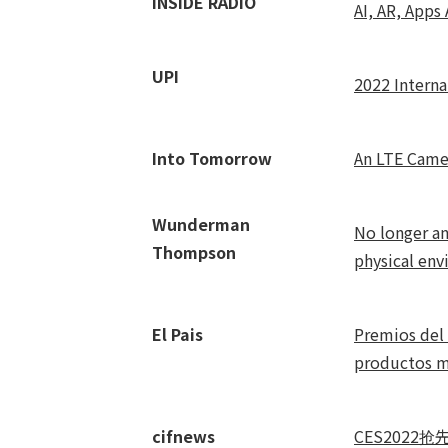
INSIDE RADIO
AI, AR, Apps
UPI
2022 Interna
Into Tomorrow
An LTE Came
Wunderman
No longer an
Thompson
physical env
El Pais
Premios del 
productos m
cifnews
CES202