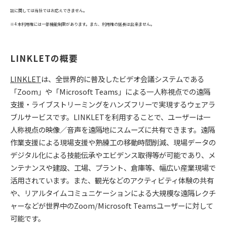
談に関しては当社ではお応えできません。
※4 本利用権には一部機能制限があります。また、利用権の延長は出来ません。
LINKLETの概要
LINKLET
は、全世界的に普及したビデオ会議システムである
「Zoom」や「Microsoft Teams」による一人称視点での遠隔
支援・ライブストリーミングをハンズフリーで実現するウェアラ
ブルサービスです。LINKLETを利用することで、ユーザーは一
人称視点の映像／音声を遠隔地にスムーズに共有できます。遠隔
作業支援による現場支援や熟練工の移動時間削減、現場データの
デジタル化による技能伝承やエビデンス取得等が可能であり、メ
ンテナンスや建設、工場、プラント、倉庫等、幅広い産業現場で
活用されています。また、観光などのアクティビティ体験の共有
や、リアルタイムコミュニケーションによる大規模な遠隔レクチ
ャーなどが世界中のZoom/Microsoft Teamsユーザーに対して
可能です。