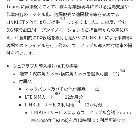
Teamsに直接繋ぐことで、様々な業務現場における遠隔支援や
作業内容のデジタル化、遠隔観光や遠隔教育等を実現する
※1
LINKLETを昨年よりご提供
して参りました。この度、全社
DX/経営企画/オープンイノベーションのご担当者からの声に応
え、中長期的にDX戦略を検討し速やかにLINKLETによる事業部/
現場でのトライアルを行う為の、ウェアラブル導入検討端末の提
供を行います。
ウェアラブル導入検討端末の概要
※2
端末：縦広角カメラ/横広角カメラを選択可能 1台
付属品
ネックバンド及びその他付属品 一式
※3
LTE SIMカード
12か月分
※4
LINKLETサービス利用権
12か月分
LINKLETサービスによるウェアラブル会議(Zoom/
Microsoft Teams)を月10時間まで利用可能です