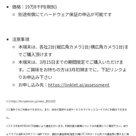
価格：19万8千円(税別)
別途有償にてハードウェア保証の申込が可能です
注意事項
本端末は、各社2台(縦広角カメラ1台/横広角カメラ1台)ま
でご購入頂けます
本端末は、3月15日までの期間限定でご購入いただけま
す。ご興味をお持ちの方は3月初頭までに、下記リンクよ
りお申込み下さい
お申し込み先：
https://linklet.ai/assessment
※1 https://fairydevices.jp/news_20211223
※2 海外でのご利用はできません。また、当社が提供する他サービスやライセンスコードでのご利用はできませ
ん。
※3 ドコモ系MVNOのLTE回線により通信を行います。利用可能な範囲についてはお客様にてご確認下さい。尚ウ
ェアラブル端末はSIMフリー端末ですが、個別の通信環境/設定/付属LTE SIMカード以外での通信等に関するご相