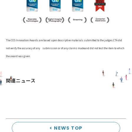
The CES Innovation Awards are based upon descriptive materials submitted to the judges.CTA did
not verify the accuracy of any submission or of any claims madeand did not test the item to which
the award was given.
関連ニュース
< NEWS TOP