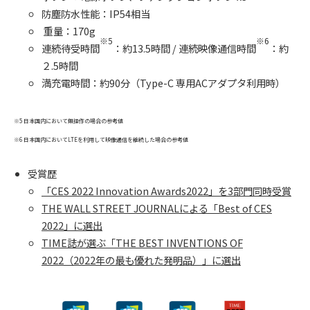
防塵防水性能：IP54相当
重量：170g
※5
※6
連続待受時間
：約13.5時間 / 連続映像通信時間
：約
２.5時間
満充電時間：約90分（Type-C 専用ACアダプタ利用時）
※5 日本国内において無操作の場合の参考値
※6 日本国内においてLTEを利用して映像通信を継続した場合の参考値
受賞歴
「CES 2022 Innovation Awards2022」を3部門同時受賞
THE WALL STREET JOURNALによる「Best of CES
2022」に選出
TIME誌が選ぶ「THE BEST INVENTIONS OF
2022（2022年の最も優れた発明品）」に選出