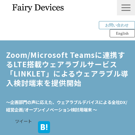
お問い合わせ
English
LINKLET®︎
Zoom/Microsoft Teamsに連携す
THINKLET®︎ / CWS
るLTE搭載ウェアラブルサービス
AI解析
「LINKLET」によるウェアラブル導
mimi®︎
入検討端末を提供開始
COMPANY
IP＆PUBLICATION
〜企画部門の声に応えた、ウェアラブルデバイスによる全社DX/
RECRUIT
経営企画/オープンイノベーション検討用端末 〜
Tech Blog
ツイート