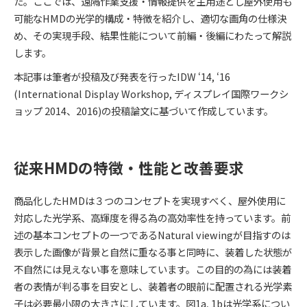
た。ここでは、遠隔作業支援・情報提供を主用途とし屋外使用も
可能なHMDの光学的構成・特徴を紹介し、適切な画角の仕様決
め、その実現手段、結果性能について前編・後編にわたって解説
します。
本記事は筆者が投稿及び発表を行ったIDW ‘14, ‘16
(International Display Workshop, ディスプレイ国際ワークシ
ョップ 2014、2016)の投稿論文に基づいて作成しています。
従来HMDの特徴・性能と改善要求
商品化したHMDは３つのコンセプトを実現すべく、屋外使用に
対応した光学系、高輝度を得る為の高効率性を持っています。前
述の基本コンセプトの一つであるNatural viewingが目指すのは
表示した画像が背景と自然に重なる事と同時に、装着した状態が
不自然には見えない事を意味しています。この目的の為には装着
者の表情が判る事を目安とし、装着者の眼前に配置される光学素
子は必要最小限の大きさにしています。図1a, 1bは光学系につい