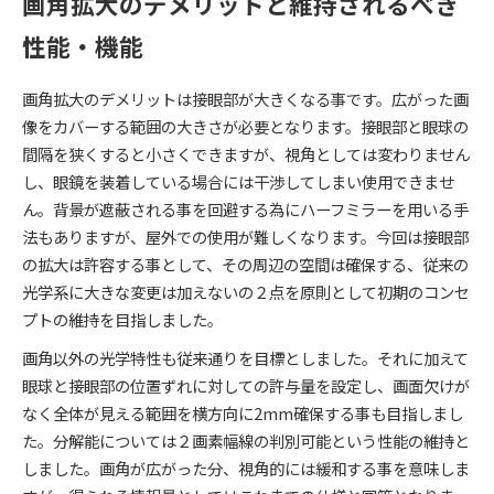
画角拡大のデメリットと維持されるべき
性能・機能
画角拡大のデメリットは接眼部が大きくなる事です。広がった画
像をカバーする範囲の大きさが必要となります。接眼部と眼球の
間隔を狭くすると小さくできますが、視角としては変わりません
し、眼鏡を装着している場合には干渉してしまい使用できませ
ん。背景が遮蔽される事を回避する為にハーフミラーを用いる手
法もありますが、屋外での使用が難しくなります。今回は接眼部
の拡大は許容する事として、その周辺の空間は確保する、従来の
光学系に大きな変更は加えないの２点を原則として初期のコンセ
プトの維持を目指しました。
画角以外の光学特性も従来通りを目標としました。それに加えて
眼球と接眼部の位置ずれに対しての許与量を設定し、画面欠けが
なく全体が見える範囲を横方向に2mm確保する事も目指しまし
た。分解能については２画素幅線の判別可能という性能の維持と
しました。画角が広がった分、視角的には緩和する事を意味しま