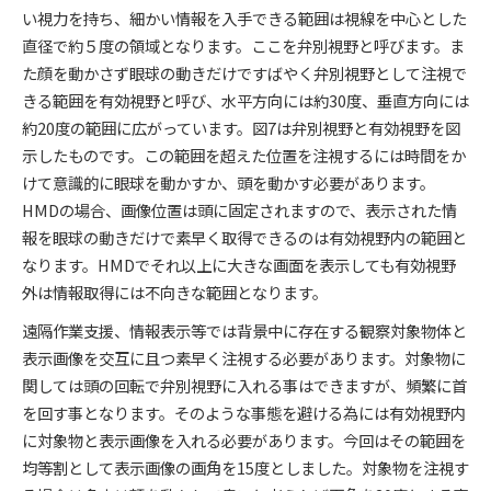
い視力を持ち、細かい情報を入手できる範囲は視線を中心とした
直径で約５度の領域となります。ここを弁別視野と呼びます。ま
た顔を動かさず眼球の動きだけですばやく弁別視野として注視で
きる範囲を有効視野と呼び、水平方向には約30度、垂直方向には
約20度の範囲に広がっています。図7は弁別視野と有効視野を図
示したものです。この範囲を超えた位置を注視するには時間をか
けて意識的に眼球を動かすか、頭を動かす必要があります。
HMDの場合、画像位置は頭に固定されますので、表示された情
報を眼球の動きだけで素早く取得できるのは有効視野内の範囲と
なります。HMDでそれ以上に大きな画面を表示しても有効視野
外は情報取得には不向きな範囲となります。
遠隔作業支援、情報表示等では背景中に存在する観察対象物体と
表示画像を交互に且つ素早く注視する必要があります。対象物に
関しては頭の回転で弁別視野に入れる事はできますが、頻繁に首
を回す事となります。そのような事態を避ける為には有効視野内
に対象物と表示画像を入れる必要があります。今回はその範囲を
均等割として表示画像の画角を15度としました。対象物を注視す