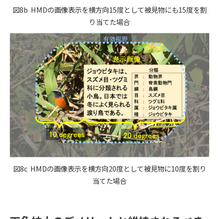
図8b HMDの画像表示を横方向15度として被見物にも15度を割
り当てた場合
図8c HMDの画像表示を横方向20度として被見物に10度を割り
当てた場合