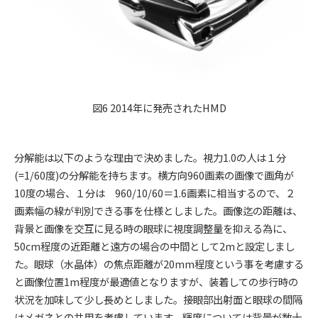
図6 2014年に発売されたHMD
分解能は以下のような理由で決めました。視力1.0の人は１分
(=1/60度)の分解能を持ちます。横方向960画素の画像で画角が
10度の場合、１分は 960/10/60＝1.6画素に相当するので、２
画素幅の線が判別できる事を仕様としました。画像迄の距離は、
背景と画像を交互に見る時の眼球に視度調整量を抑える為に、
50cm程度の近距離と遠方の場合の中間として2mと設定しまし
た。眼球（水晶体）の焦点距離が20mm程度という事を考慮する
と画像位置1m程度が最適値となりますが、装着しての歩行時の
状況を加味して少し長めとしました。接眼部出射面と眼球の間隔
はメガネとの共用を考慮しています。輝度については背景が数十