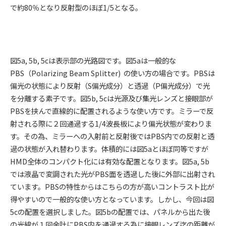
で約80％となり反射型のほぼ1/5となる。
図5a, 5b, 5cは表示部の光路図です。図5aは一般的な
PBS（Polarizing Beam Splitter) の使い方の場合です。PBSは
偏光の状態により反射（S偏光成分）と透過（P偏光成分）で光
を分離する素子です。図5b, 5cは光源及び集光レンズと接眼部が
PBSを挟んで直線的に配置されるような使い方です。ミラーで反
射される際に２回通過する1/4波長板により偏光状態が変わりま
す。その為、ミラーへの入射前と反射後ではPBS内での反射と透
過の状態が入れ替わります。体積的には図5aとほぼ同等ですが
HMD全体のコンパクト化には有効な配置となります。図5a, 5b
では液晶で変調された光がPBS面を透過した後に外部に出射され
ています。PBSの特性からはこちらの方が高いコントラスト比が
得やすいので一般的な使い方となっています。しかし、今回は図
5cの配置を選択しました。図5bの配置では、パネルから出た後
の光線が１回余計にPBS内を通過する為に接眼レンズ迄の距離が