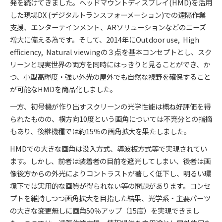
発を続けてきました。ヘッドマウントディスプレイ(HMD)を活用
した現場DX (デジタルトランスフォーメーション)での遠隔作業
支援、エンターテインメント、ARソリューションなどのニーズ
増大に備える為です。そして、2014年にOutdoor use, High
efficiency, Natural viewingの３点を基本コンセプトとし、スク
リーンと現実世界の両方を同時にはっきりと見ることができ、か
つ、小型高輝度・強い外光の屋外でも自然な視野を確保すること
が可能なHMDを商品化しました。
一方、初号機が作り出すスクリーンの光学性能は概ね好評価を得
られたものの、横方向10度という画角については不充分との指摘
もあり、後継機種では約15％の画角拡大を果たしました。
HMDでの大きな画角は没入方式、導波板方式等で実現されてい
ます。しかし、前者は装着者の目前を遮光してしまい、後者は画
像後方からの外光によりコントラストが著しく低下し、明るい環
境下では実用的な画質が得られない等の問題があります。コンセ
プトを維持しつつ画角拡大を目指した結果、光学系・主要パーツ
の大きな変更無しに画角50％アップ（15度）を実現できまし