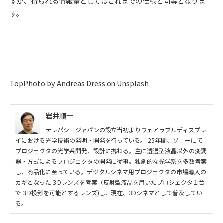
すが、得られる情報量としてはこれまでの仕様と同等となりま
す。
TopPhoto by Andreas Dress on Unsplash
岩井順一
テレパシージャパンの設立当初よりウェアラブルディスプレ
イにおける光学技術の発明・開発を行っている。 25年間、ソニーにて
プロジェクタの光学系開発、設計に携わる。主に透過型液晶以外の変調
器・方式によるプロジェクタの開発に従事。独創的な光学系を多数考案
し、商品化に至っている。デジタルシネマ用プロジェクタの市場導入の
カギとなった３Dレンズを考案（反射型液晶を用いたプロジェクタ１台
で３D投影を可能とするレンズ)し、現在、3Dシネマとして普及してい
る。