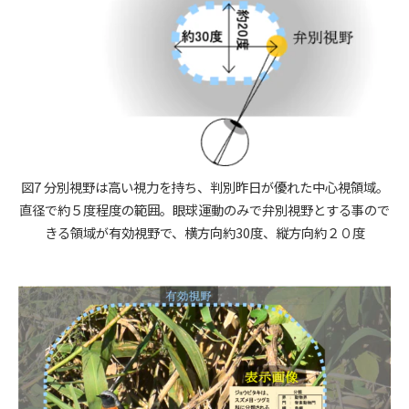
図7 分別視野は高い視力を持ち、判別昨日が優れた中心視領域。
直径で約５度程度の範囲。眼球運動のみで弁別視野とする事ので
きる領域が有効視野で、横方向約30度、縦方向約２０度