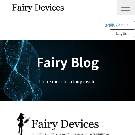
お問い合わせ
English
LINKLET®︎
Fairy Blog
THINKLET®︎ / CWS
AI解析
mimi®︎
There must be a fairy inside.
COMPANY
IP＆PUBLICATION
RECRUIT
Tech Blog