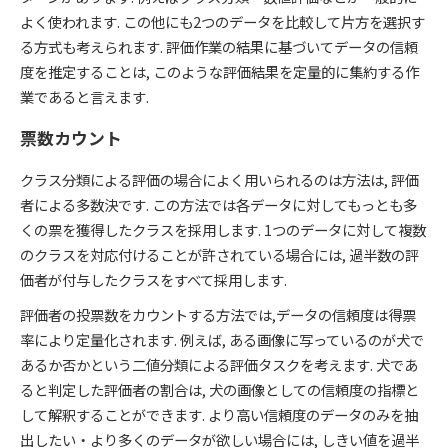
よく使われます. この他にも2つのデータを比較して片方を選択す
る方式も考えられます. 評価作業の結果に基づいてデータの信頼
度を推定することは, このような評価結果を定量的に集約する作
業であると言えます.
票数カウント
クラス分類による評価の場合によく用いられるのは方法は, 評価
者による多数決です. この方法では各データに対してもっとも多
くの票を獲得したクラスを採用します. 1つのデータに対して複数
のクラスを対応付けることが許されている場合には, 過半数の評
価者が付与したクラスをすべて採用します.
評価者の投票数をカウントする方法では,データの信頼度は得票
率により定量化されます. 例えば, ある画像に写っているのが犬で
あるか否かという二値分類による評価タスクを考えます. 犬であ
ると判定した評価者の割合は, 犬の画像としての信頼度の指標と
して解釈することができます. より高い信頼度のデータのみを抽
出したい・より多くのデータが欲しい場合には, しきい値を過半