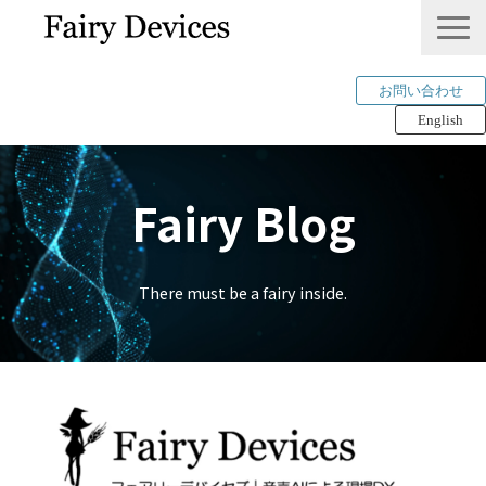
お問い合わせ
English
LINKLET®︎
Fairy Blog
THINKLET®︎ / CWS
AI解析
mimi®︎
There must be a fairy inside.
COMPANY
IP＆PUBLICATION
RECRUIT
Tech Blog