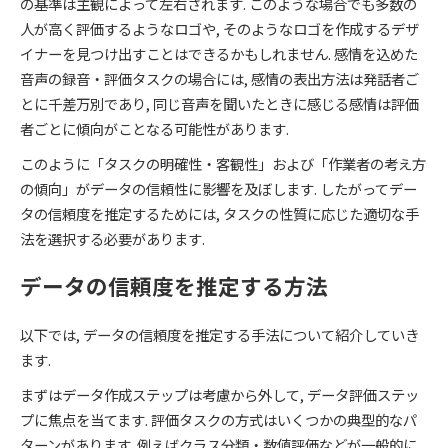
の基準は主観によって左右されます. このような場合でも多数の
人が高く評価するようなロゴや, そのようなロゴを作成するデザ
イナーを見つけ出すことはできるかもしれません. 感情を込めた
音声の録音・評価タスクの場合には, 感情の表出方法は発話者ご
とに千差万別であり, 同じ音声を聞いたときに感じる感情は評価
者ごとに傾向がことなる可能性があります.
このように「タスクの明確性・客観性」および「作業者の考え方
の傾向」がデータの信頼性に影響を及ぼします. したがってデー
タの信頼度を推定するためには, タスクの性質に応じた適切な手
法を選択する必要があります.
データの信頼度を推定する方法
以下では, データの信頼度を推定する手法について紹介していき
ます.
まずはデータ作成ステップは考慮から外して, データ評価ステッ
プに焦点を当てます. 評価タスクの方式はいくつかの典型的なパ
ターンがあります. 例えばクラス分類・数値評価などが一般的に