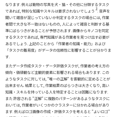
なります. 例えば動物の写真を犬・猫・その他に分類するタスク
3
であれば, 特別な知識やスキルは要求されないでしょう
. 音声を
聞いて雑音が混じっていないか判定するタスクの場合には, 作業
者間で大きな不一致はないものの, 人によって雑音と判断する基
準にばらつきがあることが予想されます. 画像からキノコを同定
するタスクであれば, 専門知識がある作業者を見つけ出す必要が
あるでしょう. 上記のことから「作業者の知識・能力」および
「タスクの難易度」がデータの信頼性に影響することが分かりま
す.
またデータ作成タスク・データ評価タスクが, 作業者の考え方の
傾向・価値観など主観的要素に影響される場合もあります. この
ようなタスクに対しては, "唯一の正解" を客観的に定めることが
出来ません. 結果として, 作業結果のばらつきは大きくなり, 高い
知識・スキルを持っている人を特定することは困難になります.
また 許容される "正解" に複数のパターンがあるようなタスクに
おいては, 作業者がいくつかのクラスターに分かれる場合があり
ます. 例えばロゴ画像の作成・評価タスクを考えると "よいロゴ"