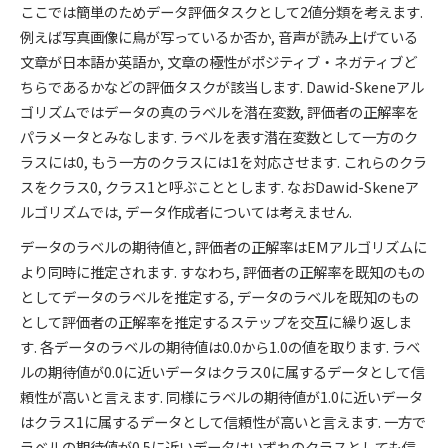
ここでは簡単のためデータ評価タスクとして2値分類を考えます.
例えば写真画像に鳥が写っているか否か, 音声が読み上げている
文章が日本語か英語か, 文章の極性がポジティブ・ネガティブど
ちらであるかなどの評価タスクが該当します. Dawid-Skeneアル
ゴリズムではデータの真のラベルを潜在変数, 評価者の正解率を
パラメータとみなします. ラベルを表す潜在変数として一方のク
ラスには0, もう一方のクラスには1を対応させます. これらのクラ
スをクラス0, クラス1と呼ぶこととします. なおDawid-Skeneア
ルゴリズムでは, データ作成者については考えません.
データのラベルの期待値と, 評価者の正解率はEMアルゴリズムに
より同時に推定されます. すなわち, 評価者の正解率を既知のもの
としてデータのラベルを推定する, データのラベルを既知のもの
として評価者の正解率を推定するステップを交互に繰り返しま
す. 各データのラベルの期待値は0.0から1.0の値を取ります. ラベ
ルの期待値が0.0に近いデータはクラス0に属するデータとして信
頼性が高いと言えます. 同様にラベルの期待値が1.0に近いデータ
はクラス1に属するデータとして信頼性が高いと言えます. 一方で
ラベルの期待値が0.5に近いデータはいずれのクラスとしても信