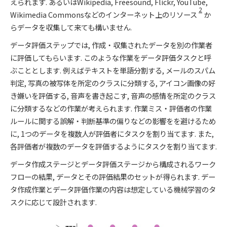
えられます. あるいはWikipedia, Freesound, Flickr, YouTube,
2
Wikimedia Commonsなどのインターネット上のリソース
か
らデータを収集して来ても構いません.
データ評価ステップでは, 作成・収集されたデータを別の作業者
に評価してもらいます. このような作業をデータ評価タスクと呼
ぶこととします. 例えばテキストを単語分割する, メールのスパム
判定, 写真の被写体を所定のクラスに分類する, アイコン画像の好
き嫌いを評価する, 音声を書き起こす, 音声の感情を所定のクラス
に分類するなどの作業が考えられます. 作業ミス・評価者の作業
ルールに関する誤解・判断基準の偏りなどの影響をを避けるため
に, 1つのデータを複数人が評価者にタスクを割り当てます. また,
各評価者が複数のデータを評価するようにタスクを割り当てます.
データ作成ステージとデータ評価ステージから構成されるワーク
フローの結果, データとその評価結果のセットが得られます. デー
タ作成作業とデータ評価作業の内容は想定している機械学習のタ
スクに応じて設計されます.