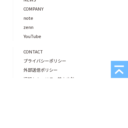
COMPANY
note
zenn
YouTube
CONTACT
プライバシーポリシー
外部送信ポリシー
情報セキュリティ基本方針
クラウドセキュリティ基本方針
環境マネジメント方針
■本サイトに記載の製品名は商標または登録商標です。
■一部の写真は機能説明のために各ランプを点灯したものです。実