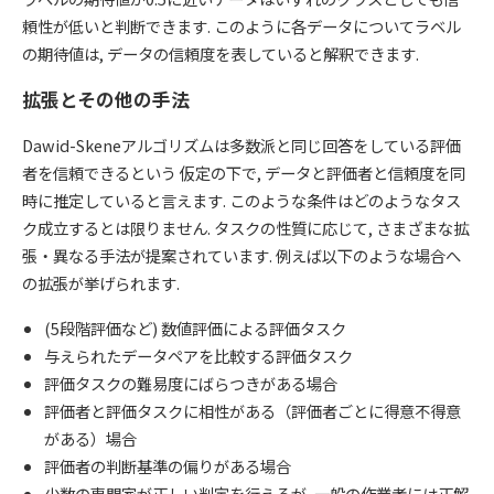
頼性が低いと判断できます. このように各データについてラベル
の期待値は, データの信頼度を表していると解釈できます.
拡張とその他の手法
Dawid-Skeneアルゴリズムは多数派と同じ回答をしている評価
者を信頼できるという 仮定の下で, データと評価者と信頼度を同
時に推定していると言えます. このような条件はどのようなタス
ク成立するとは限りません. タスクの性質に応じて, さまざまな拡
張・異なる手法が提案されています. 例えば以下のような場合へ
の拡張が挙げられます.
(5段階評価など) 数値評価による評価タスク
与えられたデータペアを比較する評価タスク
評価タスクの難易度にばらつきがある場合
評価者と評価タスクに相性がある（評価者ごとに得意不得意
がある）場合
評価者の判断基準の偏りがある場合
少数の専門家が正しい判定を行えるが, 一般の作業者には正解