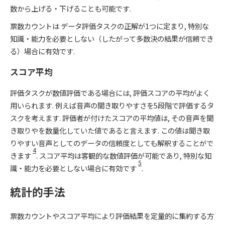
数から上げる・下げることも可能です.
票数カウントは データ評価タスクの正解が1つに定まり, 特別な
知識・能力を必要としない（したがって多数決の結果が信頼でき
る）場合に有効です.
スコア平均
評価タスクが数値評価である場合には, 評価スコアの平均がよく
用いられます. 例えば音声の聞き取りやすさを5段階で評価するタ
スクを考えます. 評価者が付けたスコアの平均値は, その音声を聞
き取りやを数量化していた値であると言えます. この値は聞き取
りやすい音声としてのデータの信頼度としても解釈することがで
4
きます
. スコア平均は客観的な数値評価が可能であり, 特別な知
5
識・能力を必要としない場合に有効です
.
統計的手法
票数カウントやスコア平均により評価結果を定量的に集約する方