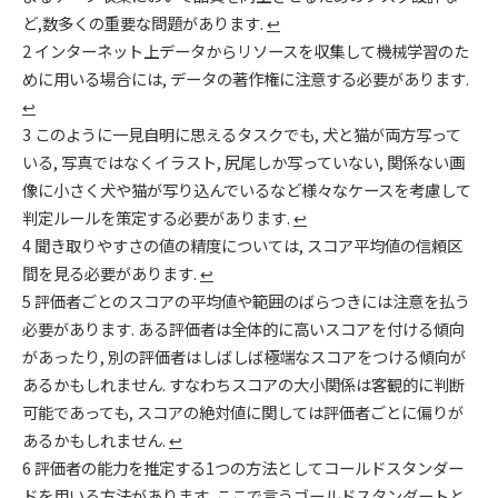
ど,数多くの重要な問題があります.
↩
2
インターネット上データからリソースを収集して機械学習のた
めに用いる場合には, データの著作権に注意する必要があります.
↩
3
このように一見自明に思えるタスクでも, 犬と猫が両方写って
いる, 写真ではなくイラスト, 尻尾しか写っていない, 関係ない画
像に小さく犬や猫が写り込んでいるなど様々なケースを考慮して
判定ルールを策定する必要があります.
↩
4
聞き取りやすさの値の精度については, スコア平均値の信頼区
間を見る必要があります.
↩
5
評価者ごとのスコアの平均値や範囲のばらつきには注意を払う
必要があります. ある評価者は全体的に高いスコアを付ける傾向
があったり, 別の評価者はしばしば極端なスコアをつける傾向が
あるかもしれません. すなわちスコアの大小関係は客観的に判断
可能であっても, スコアの絶対値に関しては評価者ごとに偏りが
あるかもしれません.
↩
6
評価者の能力を推定する1つの方法としてコールドスタンダー
ドを用いる方法があります. ここで言うゴールドスタンダートと