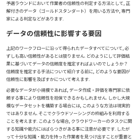
予選ラウンドにおいて作業者の信頼性の判定する方法として, 正
解付きのデータ（ゴールドスタンダート）を用いる方法や, 専門
家による判定などがあります.
データの信頼性に影響する要因
上記のワークフローに沿って得られたデータすべてについて, 必
ずしも高い信頼性があるとは限りません. どのようにして評価結
果に基づいてデータの信頼度を推定すればよいのでしょうか？
信頼度を推定する手法について紹介する前に, どのような要因が
信頼性に影響を及ぼすかについて考えます.
必要なデータが小規模であれば, データ作成・評価を専門家に依
頼する事により信頼性を担保できるかもしれません. しかし大規
模なデータセットを構築する場合には, このような方法は現実的
ではありません. そこでクラウドソーシングの枠組みを利用する
ことを考えます. このような場合, クラウドワーカーのタスクに関
する知識や能力にはばらつきがある事に注意が必要です. したが
って十分な知識・能力を持った作業者を見つけ出すことが重要と