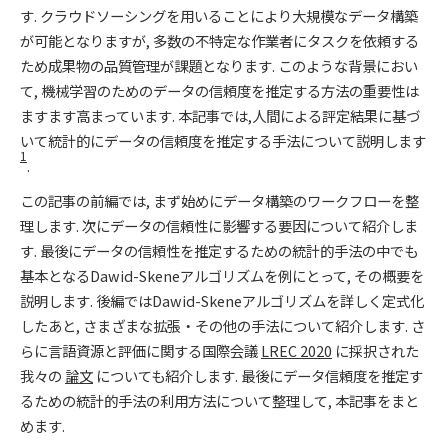
す. クラウドソーシングを用いることにより大規模なデータ構築
が可能となりますが, 多数の不特定な作業者にタスクを依頼する
ため成果物の品質管理が課題となります. このような背景におい
て, 機械学習のためのデータの信頼度を推定する方法の重要性は
ますます高まっています. 本記事では,人間による評定結果に基づ
いて統計的にデータの信頼度を推定する手法について説明します
1
.
この記事の前編では, まず始めにデータ構築のワークフローを整
理します. 次にデータの信頼性に影響する要因について紹介しま
す. 最後にデータの信頼性を推定するための統計的手法の中でも
基本となるDawid-Skeneアルゴリズムを例にとって, その概要を
説明します. 後編ではDawid-Skeneアルゴリズムを詳しく定式化
したあと, さまざまな拡張・その他の手法について紹介します. さ
らに言語資源と評価に関する国際会議
LREC 2020
に採択された
我々の
論文
についても紹介します. 最後にデータ信頼度を推定す
るための統計的手法の利用方法について整理して, 本記事をまと
めます.