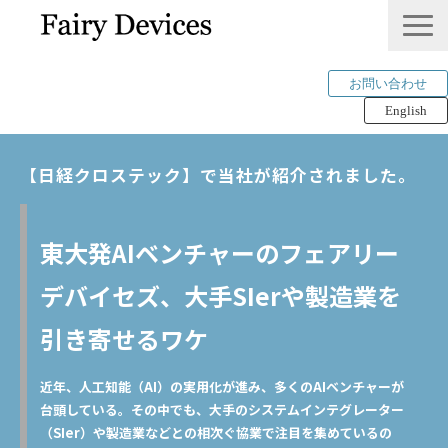
お問い合わせ
English
LINKLET®︎
【日経クロステック】で当社が紹介されました。 
THINKLET®︎ / CWS
AI解析
東大発AIベンチャーのフェアリー
mimi®︎
デバイセズ、大手SIerや製造業を
COMPANY
IP＆PUBLICATION
引き寄せるワケ
RECRUIT
近年、人工知能（AI）の実用化が進み、多くのAIベンチャーが
Tech Blog
台頭している。その中でも、大手のシステムインテグレーター
（SIer）や製造業などとの相次ぐ協業で注目を集めているの