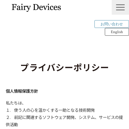
お問い合わせ
English
LINKLET®︎
THINKLET®︎ / CWS
プライバシーポリシー
AI解析
mimi®︎
COMPANY
個人情報保護方針
IP＆PUBLICATION
私たちは、
RECRUIT
１. 使う人の心を温かくする一助となる技術開発
Tech Blog
２. 前記に関連するソフトウェア開発、システム、サービスの提
供活動