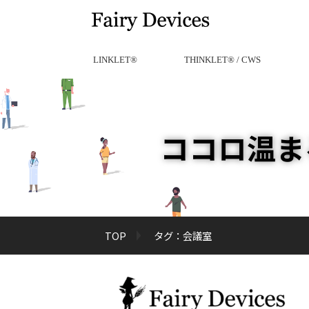
LINKLET®︎
THINKLET®︎ / CWS
ココロ温ま
TOP
タグ：会議室