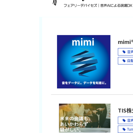
mimi®
音声A
自動
音声
音声
音声
音声
mi
TIS
多
音声A
英
Tu
ベ