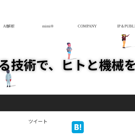
AI解析
mimi®︎
COMPANY
IP＆PUBL
る技術で、ヒトと機械
ツイート