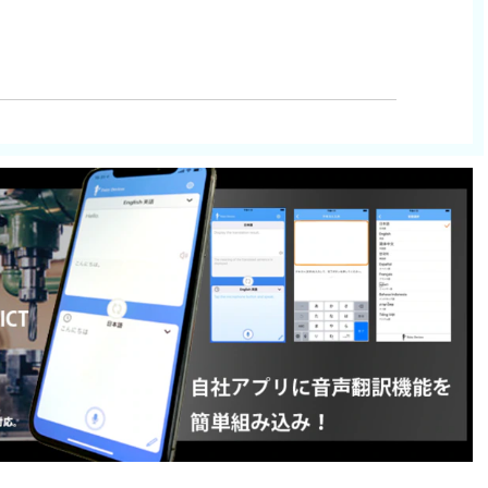
ス語 スペイン語
認識｜mimi ASR
Fairy I/O
エッジAI｜mimi XFE
エッジAI｜mimi XFE
源分離（ビームフォーミング）
源分離（ビームフォーミング）
音抑制（ノイズリダクション）
音抑制（ノイズリダクション）
声区間検出（VAD）
音声入力 辞書登録
声区間検出（VAD）
騒音環境
会議室
ェイクワード
異音検知
騒音環境
接
議事録
カウンター業務
議室
面接
議事録
場DX 現場業務改善
音声AI
ウンター業務
受付業務
ンバウンド 多言語対応
PA 音声アシスタント
ロボット
マートホーム
オンライン教育
働学習 グループディスカッション
隔支援 遠隔指示
ビデオ通話
票作成 日報作成
現場データ 作業データ
ークオーダー