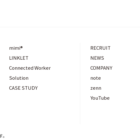
mimi®︎
RECRUIT
LINKLET
NEWS
Connected Worker
COMPANY
Solution
note
CASE STUDY
zenn
YouTube
す。