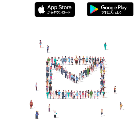
クテッドワーカー Connected Worker
X：デジタルトランスフォーメーション
場DX 現場業務改善
実証実験 PoC
ィールドワーカー
プラント 工場
築 建設
物流 輸送
メンテナンス
動車
営業 渉外
モートワーク テレワーク
音声AI
！