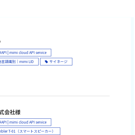
︎
PI | mimi cloud API service
言語識別｜mimi LID
サイネージ
認識｜mimi ASR
機械翻訳｜mimi TRA
合成｜mimi TTS
話者認識｜mimi SRS
態度認識｜mimi AIR
感情認識｜mimi EMO
mi 音声翻訳 powered by NICT（iOS/Android アプリ）
株式会社様
言語翻訳 機械翻訳 自動翻訳 リアルタイム翻訳
PI | mimi cloud API service
語 中国語（簡体字・繁体字） 韓国語
mbler T-01（スマートスピーカー）
トナム語 インドネシア語 タイ語 ミャンマー語 フ