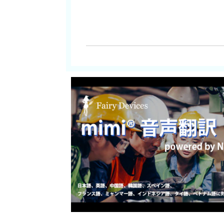
ラン
音声
音声
音声
音
音
雑
雑
音
音
ウ
面
会
現
カ
イ
V
ス
協
遠
帳
ワ