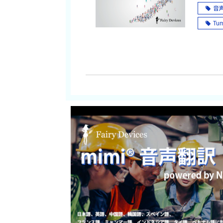
コネ
音声A
D
Tu
現
自動
フ
機械
建
話者
自
T
リ
T-
音声
音声
mi
多
英
ベ
ラン
Fai