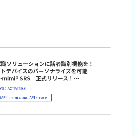
ス語 スペイン語
エッジAI｜mimi XFE
源分離（ビームフォーミング）
音抑制（ノイズリダクション）
声区間検出（VAD）
音声入力 辞書登録
ェイクワード
異音検知
騒音環境
議室
面接
議事録
認識ソリューションに話者識別機能を！
ウンター業務
受付業務
ートデバイスのパーソナライズを可能
～mimi® SRS 正式リリース！～
ンバウンド 多言語対応
PA 音声アシスタント
ロボット
WS：ACTIVITIES
マートホーム
オンライン教育
PI | mimi cloud API service
働学習 グループディスカッション
mbler T-01（スマートスピーカー）
隔支援 遠隔指示
ビデオ通話
認識｜mimi ASR
話者認識｜mimi SRS
票作成 日報作成
現場データ 作業データ
ークオーダー