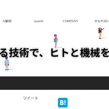
AI解析
mimi®︎
COMPANY
IP＆PUBL
る技術で、ヒトと機械
ツイート