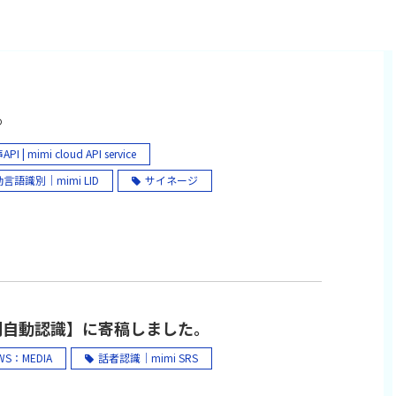
︎
PI | mimi cloud API service
言語識別｜mimi LID
サイネージ
認識｜mimi ASR
機械翻訳｜mimi TRA
合成｜mimi TTS
話者認識｜mimi SRS
態度認識｜mimi AIR
感情認識｜mimi EMO
mi 音声翻訳 powered by NICT（iOS/Android アプリ）
刊自動認識】に寄稿しました。
言語翻訳 機械翻訳 自動翻訳 リアルタイム翻訳
WS：MEDIA
話者認識｜mimi SRS
語 中国語（簡体字・繁体字） 韓国語
トナム語 インドネシア語 タイ語 ミャンマー語 フ