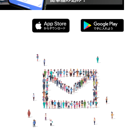
源分離（ビームフォーミング）
音抑制（ノイズリダクション）
声区間検出（VAD）
音声入力 辞書登録
ェイクワード
異音検知
音声AI
AI
！