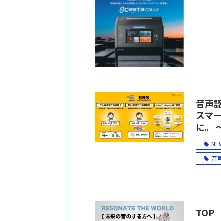
ラン
音声
音
雑
音
ウ
会
音声
カ
スマ
に。 
イ
V
NE
ス
音声A
協
Tu
遠
音声
帳
TOP
ワ