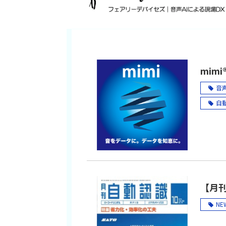
mimi®
音声A
自動
音声
音声
音声
音声
mi
【月
多
NE
英
ベ