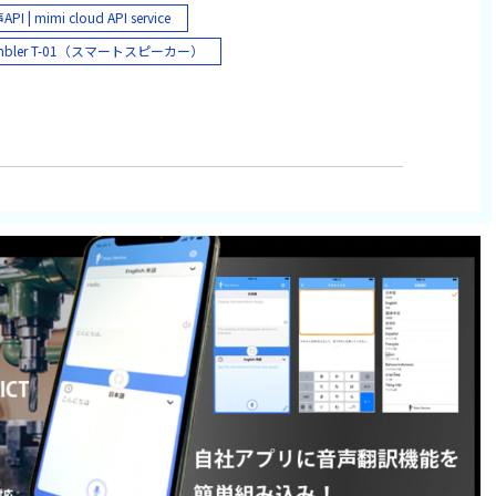
クテッドワーカー Connected Worker
PI | mimi cloud API service
X：デジタルトランスフォーメーション
mbler T-01（スマートスピーカー）
場DX 現場業務改善
言語識別｜mimi LID
実証実験 PoC
音声認識｜mimi ASR
ィールドワーカー
翻訳｜mimi TRA
プラント 工場
音声合成｜mimi TTS
築 建設
認識｜mimi SRS
物流 輸送
メンテナンス
動車
HINKLET シンクレット（ウェアラブル）
営業 渉外
モートワーク テレワーク
02/T-03（マルチマイク）
音声AI
態度認識｜mimi AIR
感情認識｜mimi EMO
mi 音声翻訳 powered by NICT（iOS/Android アプリ）
言語翻訳 機械翻訳 自動翻訳 リアルタイム翻訳
語 中国語（簡体字・繁体字） 韓国語
トナム語 インドネシア語 タイ語 ミャンマー語 フ
ス語 スペイン語
ry I/O
音声エッジAI｜mimi XFE