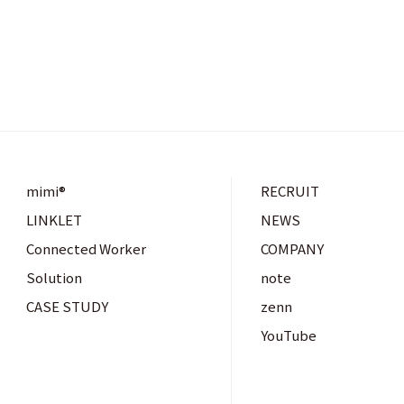
mimi®︎
RECRUIT
LINKLET
NEWS
Connected Worker
COMPANY
Solution
note
CASE STUDY
zenn
YouTube