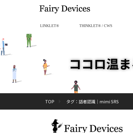
LINKLET®︎
THINKLET®︎ / CWS
ココロ温ま
TOP
タグ：話者認識｜mimi SRS